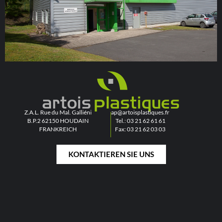
Z.A.L. Rue du Mal. Galliéni
ap@artoisplastiques.fr
B.P.2 62150 HOUDAIN
Tel.: 03 21 62 61 61
FRANKREICH
Fax: 03 21 62 03 03
KONTAKTIEREN SIE UNS