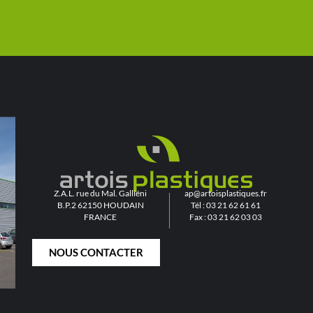
Z.A.L. rue du Mal. Galliéni
ap@artoisplastiques.fr
B.P.2 62150 HOUDAIN
Tél : 03 21 62 61 61
FRANCE
Fax : 03 21 62 03 03
NOUS CONTACTER