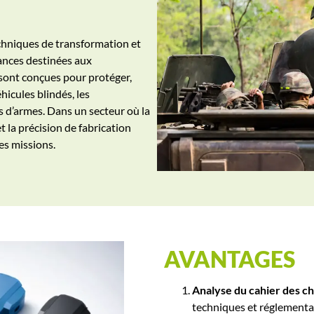
chniques de transformation et
ances destinées aux
 sont conçues pour protéger,
hicules blindés, les
s d’armes. Dans un secteur où la
t la précision de fabrication
es missions.
AVANTAGES
Analyse du cahier des c
techniques et réglementai