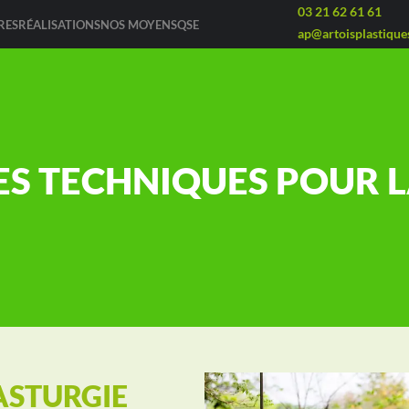
03 21 62 61 61
RES
RÉALISATIONS
NOS MOYENS
QSE
ap@artoisplastiques
ES TECHNIQUES POUR L
ASTURGIE