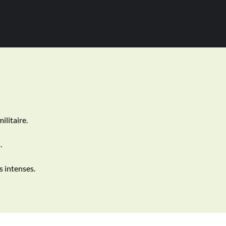
litaire.
.
 intenses.