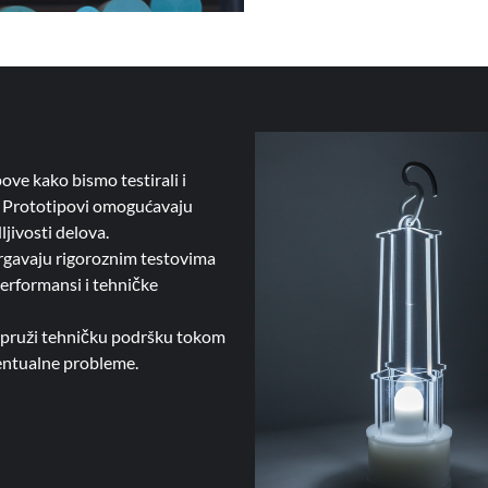
ove kako bismo testirali i
e. Prototipovi omogućavaju
ljivosti delova.
rgavaju rigoroznim testovima
performansi i tehničke
 pruži tehničku podršku tokom
ventualne probleme.