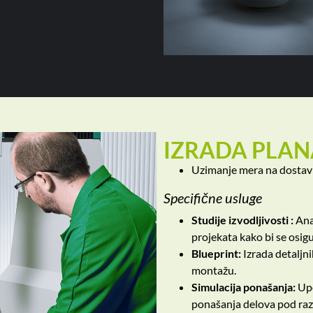
IZRADA PLAN
Uzimanje mera na dostavl
Specifične usluge
Studije izvodljivosti :
Ana
projekata kako bi se osigu
Blueprint:
Izrada detaljni
montažu.
Simulacija ponašanja:
Upo
ponašanja delova pod raz