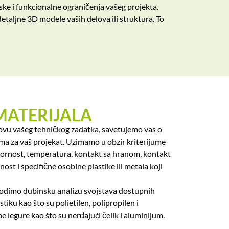
ske i funkcionalne ograničenja vašeg projekta.
taljne 3D modele vaših delova ili struktura. To
MATERIJALA
ovu vašeg tehničkog zadatka, savetujemo vas o
ima za vaš projekat. Uzimamo u obzir kriterijume
ornost, temperatura, kontakt sa hranom, kontakt
ost i specifične osobine plastike ili metala koji
odimo dubinsku analizu svojstava dostupnih
stiku kao što su polietilen, polipropilen i
e legure kao što su nerđajući čelik i aluminijum.