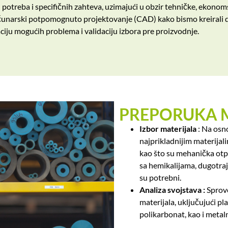
potreba i specifičnih zahteva, uzimajući u obzir tehničke, ekonom
ačunarski potpomognuto projektovanje (CAD) kako bismo kreirali de
aciju mogućih problema i validaciju izbora pre proizvodnje.
PREPORUKA 
Izbor materijala
: Na osn
najprikladnijim materijal
kao što su mehanička otp
sa hemikalijama, dugotrajn
su potrebni.
Analiza svojstava :
Sprov
materijala, uključujući pla
polikarbonat, kao i metaln