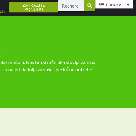
српски
ZATRAŽITE
PONUDU
.fr
E
stike i metala. Naš tim stručnjaka stavlja vam na
a su najprikladnija za vaše specifične potrebe.