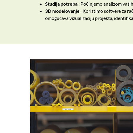
Studija potreba :
Počinjemo analizom vaših 
3D modelovanje
: Koristimo softvere za r
omogućava vizualizaciju projekta, identifik