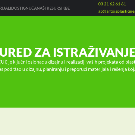
03 21 62 61 61
IJALI
DOSTIGNUĆA
NAŠI RESURSI
KBE
ap@artoisplastiques
URED ZA ISTRAŽIVANJ
UI) je ključni oslonac u dizajnu i realizaciji vaših projekata od pla
 podržao u dizajnu, planiranju i preporuci materijala i rešenja koj