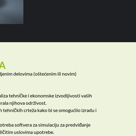
A
jenim delovima (oštećenim ili novim)
liza tehničke i ekonomske izvodljivosti vaših
rala njihova održivost.
h tehničkih crteža kako bi se omogućilo izradu i
treba softvera za simulaciju za predviđanje
ličitim uslovima upotrebe.