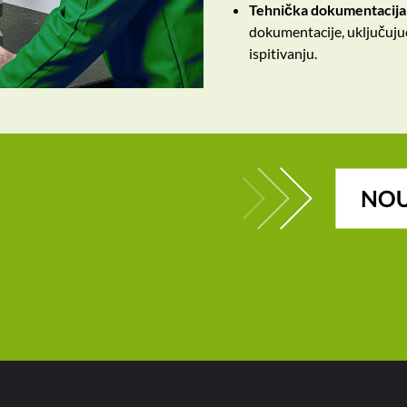
Tehnička dokumentacija
dokumentacije, uključujući
ispitivanju.