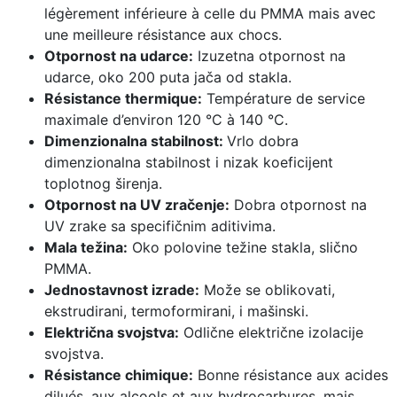
légèrement inférieure à celle du PMMA mais avec
une meilleure résistance aux chocs.
Otpornost na udarce:
Izuzetna otpornost na
udarce, oko 200 puta jača od stakla.
Résistance thermique:
Température de service
maximale d’environ 120 °C à 140 °C.
Dimenzionalna stabilnost:
Vrlo dobra
dimenzionalna stabilnost i nizak koeficijent
toplotnog širenja.
Otpornost na UV zračenje:
Dobra otpornost na
UV zrake sa specifičnim aditivima.
Mala težina:
Oko polovine težine stakla, slično
PMMA.
Jednostavnost izrade:
Može se oblikovati,
ekstrudirani, termoformirani, i mašinski.
Električna svojstva:
Odlične električne izolacije
svojstva.
Résistance chimique:
Bonne résistance aux acides
dilués, aux alcools et aux hydrocarbures, mais