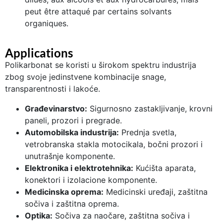
peut être attaqué par certains solvants
organiques.
Applications
Polikarbonat se koristi u širokom spektru industrija
zbog svoje jedinstvene kombinacije snage,
transparentnosti i lakoće.
Građevinarstvo:
Sigurnosno zastakljivanje, krovni
paneli, prozori i pregrade.
Automobilska industrija:
Prednja svetla,
vetrobranska stakla motocikala, bočni prozori i
unutrašnje komponente.
Elektronika i elektrotehnika:
Kućišta aparata,
konektori i izolacione komponente.
Medicinska oprema:
Medicinski uređaji, zaštitna
sočiva i zaštitna oprema.
Optika:
Sočiva za naočare, zaštitna sočiva i