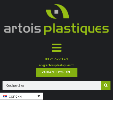
03 21 62 61 61
ap@artoisplastiques.fr
ZATRAŽITE PONUDU
српски