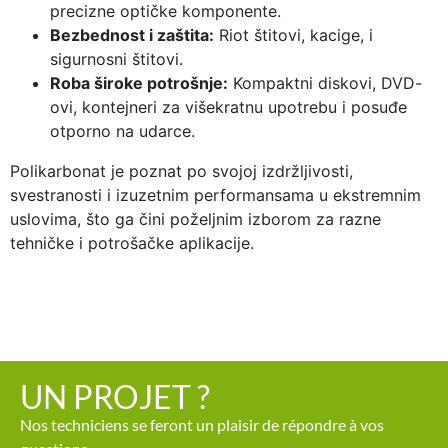
precizne optičke komponente.
Bezbednost i zaštita:
Riot štitovi, kacige, i
sigurnosni štitovi.
Roba široke potrošnje:
Kompaktni diskovi, DVD-
ovi, kontejneri za višekratnu upotrebu i posuđe
otporno na udarce.
Polikarbonat je poznat po svojoj izdržljivosti,
svestranosti i izuzetnim performansama u ekstremnim
uslovima, što ga čini poželjnim izborom za razne
tehničke i potrošačke aplikacije.
UN PROJET ?
Nos techniciens se feront un plaisir de répondre à vos