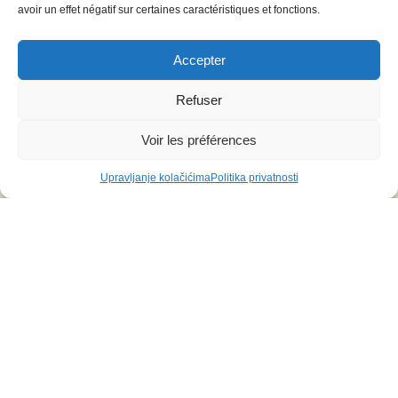
avoir un effet négatif sur certaines caractéristiques et fonctions.
Accepter
Refuser
POLYAMIDE 66 PA66
Le
polyamide 66
(
PA66
), souvent appelé nylon 66,
Voir les préférences
est un thermoplastique semi-cristallin largement
utilisé dans l'industrie. Il est connu pour ses
Upravljanje kolačićima
Politika privatnosti
excellentes propriétés mécaniques, sa rigidité et sa
résistance à la température.
VOIR PLUS DE MATIÈRES