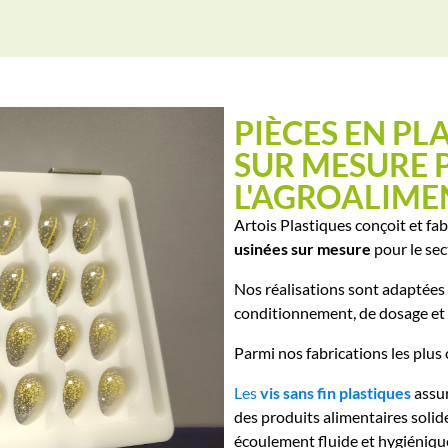
PIÈCES EN PL
SUR MESURE 
L'AGROALIME
Artois Plastiques conçoit et f
usinées sur mesure
pour le sec
Nos réalisations sont adaptées 
conditionnement, de dosage et 
Parmi nos fabrications les plus
Les
vis sans fin plastiques
assur
des produits alimentaires solid
écoulement fluide et hygiéniqu