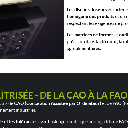
Les
disques doseurs
et
racleur
homogène
des produits
et un
respectant les exigences de pro
Les
matrices de formes
et
outi
précision dans la découpe, la m
agroalimentaires.
RISÉE - DE LA CAO À LA FAO
utils de
CAO (Conception Assistée par Ordinateur)
et de
FAO (Fa
nement industriel.
e et les tolérances
avant usinage, tandis que nos logiciels de FA