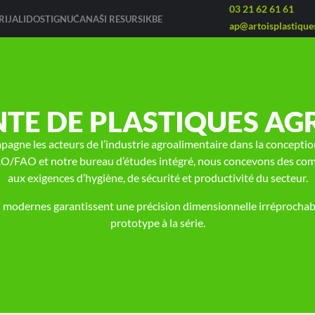
03 21 62 61 61
IJALI
DOSTIGNUĆA
NAŠI RESURSI
KBE
ap@artoisplastiques
NTE DE PLASTIQUES A
pagne les acteurs de l’industrie agroalimentaire dans la conceptio
AO/FAO et notre bureau d’études intégré, nous concevons des com
aux exigences d’hygiène, de sécurité et productivité du secteur.
 modernes garantissent une précision dimensionnelle irréprochable 
prototype à la série.