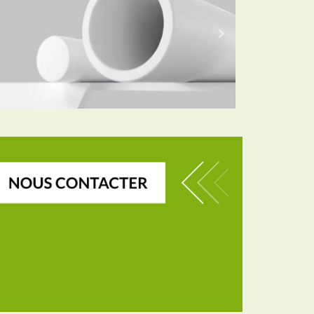
Polytetrafluorethylene