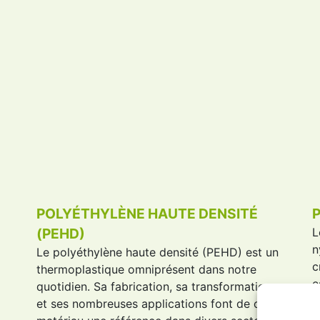
POLYÉTHYLÈNE HAUTE DENSITÉ
(PEHD)
n
Le
polyéthylène haute densité
(
PEHD
) est un
c
thermoplastique omniprésent dans notre
e
quotidien. Sa fabrication, sa transformation
m
et ses nombreuses applications font de ce
t