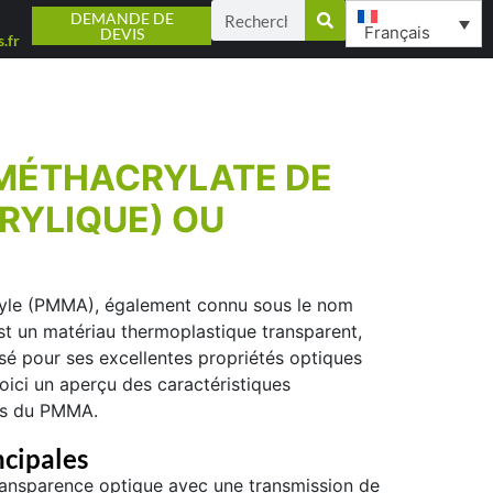
DEMANDE DE
Français
DEVIS
.fr
MÉTHACRYLATE DE
RYLIQUE) OU
yle
(
PMMA
), également connu sous le nom
est un matériau thermoplastique transparent,
lisé pour ses excellentes propriétés optiques
 Voici un aperçu des caractéristiques
ons du PMMA.
ncipales
ansparence optique avec une transmission de