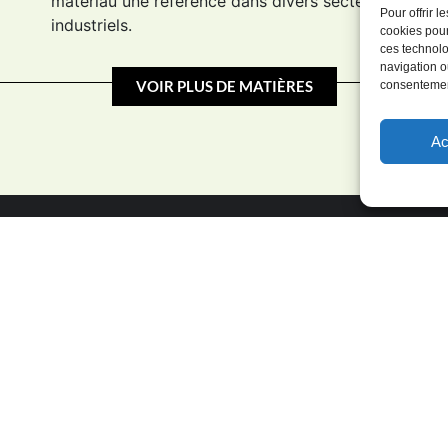
matériau une référence dans divers secteurs
Pour offrir 
industriels.
cookies pour
ces technolo
navigation ou
VOIR PLUS DE MATIÈRES
consentement
Ac
Z.A.L. rue du Mal. Galliéni
ap@artoisplastiques.fr
B.P.2 62150 HOUDAIN
Tél : 03 21 62 61 61
FRANCE
Fax : 03 21 62 03 03