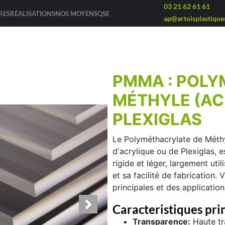
03 21 62 61 61
RES
RÉALISATIONS
NOS MOYENS
QSE
ap@artoisplastiques
PMMA : POLY
MÉTHYLE (AC
PLEXIGLAS
Le
Polyméthacrylate de Méth
d'acrylique ou de Plexiglas, 
rigide et léger, largement uti
et sa facilité de fabrication.
principales et des applicati
Caracteristiques pri
Transparence:
Haute tr