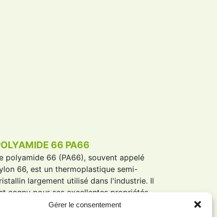
POLYAMIDE 66 PA66
Le
polyamide 66
(
PA66
), souvent appelé
ylon 66, est un thermoplastique semi-
ristallin largement utilisé dans l'industrie. Il
st connu pour ses excellentes propriétés
écaniques, sa rigidité et sa résistance à la
Gérer le consentement
empérature.