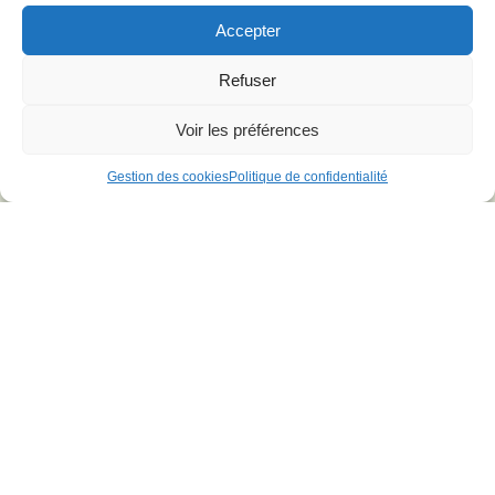
Accepter
Refuser
POLYAMIDE 66 PA66
Le
polyamide 66
(
PA66
), souvent appelé nylon 66,
Voir les préférences
est un thermoplastique semi-cristallin largement
utilisé dans l'industrie. Il est connu pour ses
Gestion des cookies
Politique de confidentialité
excellentes propriétés mécaniques, sa rigidité et sa
résistance à la température.
VOIR PLUS DE MATIÈRES