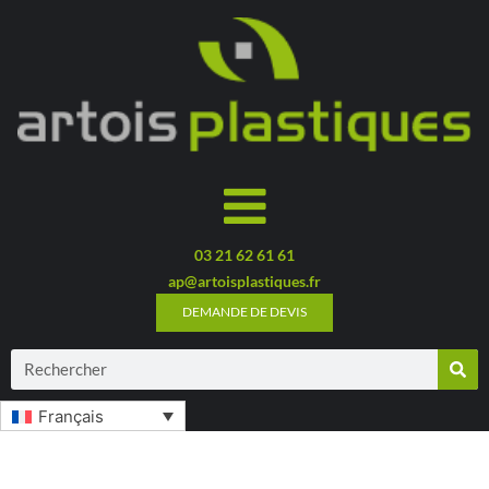
03 21 62 61 61
ap@artoisplastiques.fr
DEMANDE DE DEVIS
Français