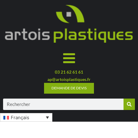
03 21 62 61 61
ap@artoisplastiques.fr
DEMANDE DE DEVIS
Français