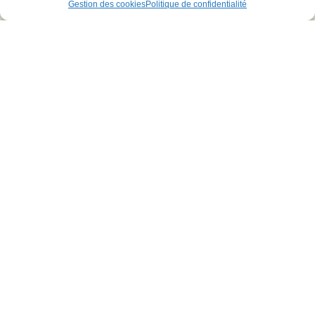
Gestion des cookies
Politique de confidentialité
excellentes propriétés mécaniques, sa rigidité et sa
résistance à la température.
VOIR PLUS DE MATIÈRES